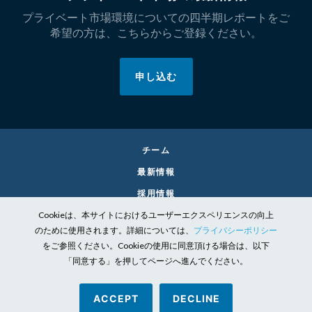
プライベート市場環境についての四半期レポートをご
希望の方は、こちらからご登録ください。
申し込む
チーム
最新情報
採用情報
Cookieは、本サイトにおけるユーザーエクスペリエンスの向上
お問い合わせ
のために使用されます。詳細については、
プライバシーポリシー
リーガル
をご参照ください。Cookieの使用に同意頂ける場合は、以下
個人情報保護方針
「同意する」を押してページへ進んでください。
責任投資の取り組み
ACCEPT
DECLINE