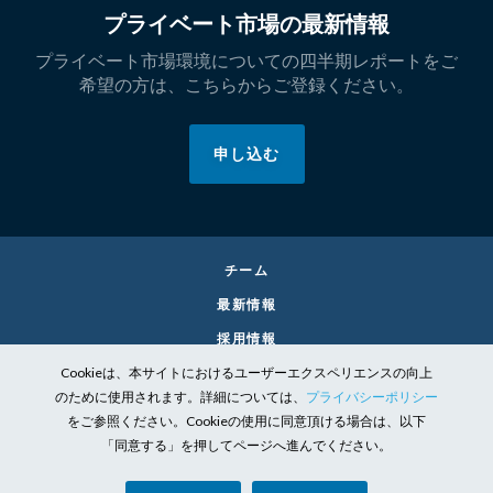
プライベート市場の最新情報
プライベート市場環境についての四半期レポートをご
希望の方は、こちらからご登録ください。
申し込む
チーム
最新情報
採用情報
Cookieは、本サイトにおけるユーザーエクスペリエンスの向上
お問い合わせ
のために使用されます。詳細については、
プライバシーポリシー
リーガル
をご参照ください。Cookieの使用に同意頂ける場合は、以下
個人情報保護方針
「同意する」を押してページへ進んでください。
責任投資の取り組み