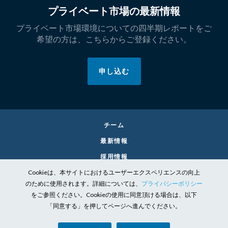
プライベート市場の最新情報
プライベート市場環境についての四半期レポートをご
希望の方は、こちらからご登録ください。
申し込む
チーム
最新情報
採用情報
Cookieは、本サイトにおけるユーザーエクスペリエンスの向上
お問い合わせ
のために使用されます。詳細については、
プライバシーポリシー
リーガル
をご参照ください。Cookieの使用に同意頂ける場合は、以下
個人情報保護方針
「同意する」を押してページへ進んでください。
責任投資の取り組み