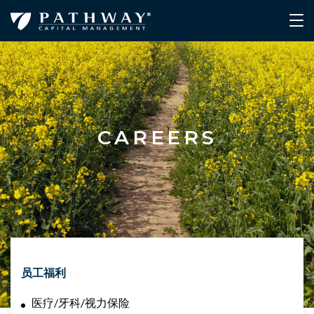
CAREERS
员工福利
医
疗
/
牙科
/
视
力保
险