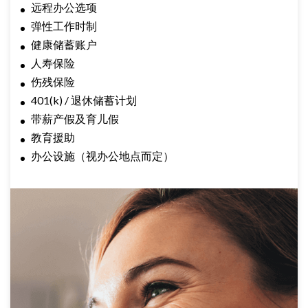
远
程
办
公
选项
弹性工作时制
健康
储
蓄
账户
人寿保
险
伤
残保
险
401(k) /
退休
储
蓄
计
划
带
薪
产
假及育儿假
教育援助
办公设
施（
视
办
公地点而定）